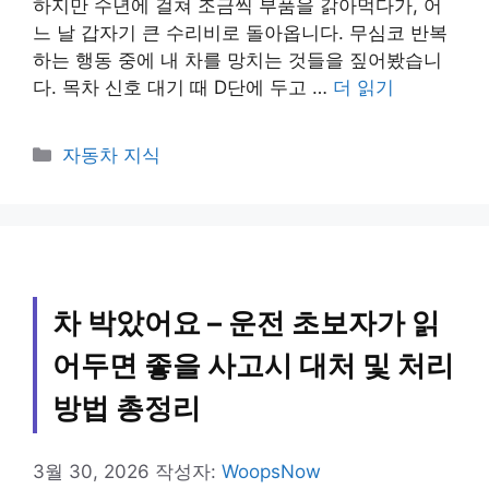
하지만 수년에 걸쳐 조금씩 부품을 갉아먹다가, 어
느 날 갑자기 큰 수리비로 돌아옵니다. 무심코 반복
하는 행동 중에 내 차를 망치는 것들을 짚어봤습니
다. 목차 신호 대기 때 D단에 두고 …
더 읽기
카
자동차 지식
테
고
리
차 박았어요 – 운전 초보자가 읽
어두면 좋을 사고시 대처 및 처리
방법 총정리
3월 30, 2026
작성자:
WoopsNow