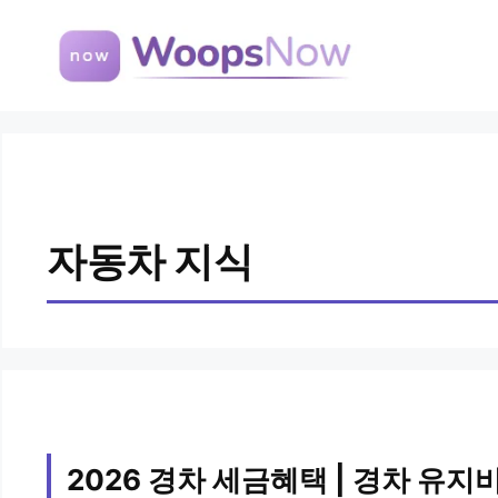
컨
텐
츠
로
건
너
뛰
기
자동차 지식
2026 경차 세금혜택 | 경차 유지비