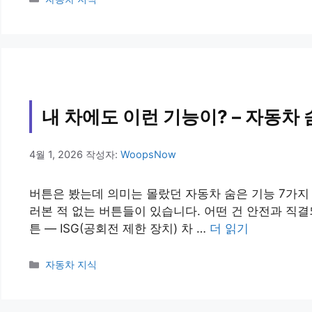
테
고
리
내 차에도 이런 기능이? – 자동차 
4월 1, 2026
작성자:
WoopsNow
버튼은 봤는데 의미는 몰랐던 자동차 숨은 기능 7가지
러본 적 없는 버튼들이 있습니다. 어떤 건 안전과 직결되
튼 — ISG(공회전 제한 장치) 차 …
더 읽기
카
자동차 지식
테
고
리