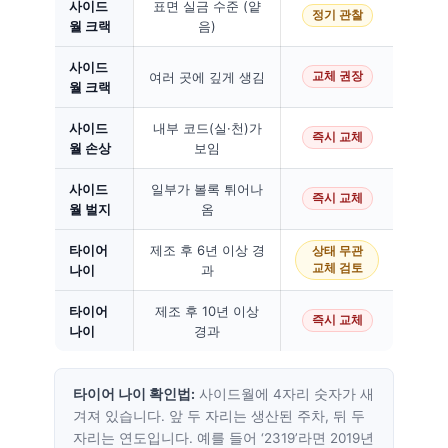
사이드
표면 실금 수준 (얕
정기 관찰
월 크랙
음)
사이드
여러 곳에 깊게 생김
교체 권장
월 크랙
사이드
내부 코드(실·천)가
즉시 교체
월 손상
보임
사이드
일부가 볼록 튀어나
즉시 교체
월 벌지
옴
타이어
제조 후 6년 이상 경
상태 무관
교체 검토
나이
과
타이어
제조 후 10년 이상
즉시 교체
나이
경과
타이어 나이 확인법:
사이드월에 4자리 숫자가 새
겨져 있습니다. 앞 두 자리는 생산된 주차, 뒤 두
자리는 연도입니다. 예를 들어 ‘2319’라면 2019년