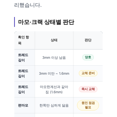
리했습니다.
마모·크랙 상태별 판단
확인 항
상태
판단
목
트레드
3mm 이상 남음
양호
깊이
트레드
3mm 미만 ~ 1.6mm
교체 준비
깊이
트레드
마모한계선과 같아
즉시 교체
깊이
짐 (1.6mm)
원인 점검
편마모
한쪽만 심하게 닳음
필요