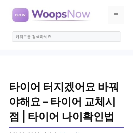
컨
텐
메
츠
로
뉴
건
너
뛰
기
타이어 터지겠어요 바꿔
야해요 – 타이어 교체시
점 | 타이어 나이확인법