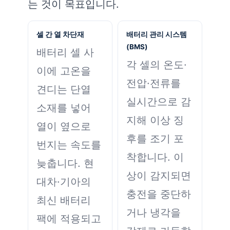
는 것이 목표입니다.
셀 간 열 차단재
배터리 관리 시스템
(BMS)
배터리 셀 사
각 셀의 온도·
이에 고온을
전압·전류를
견디는 단열
실시간으로 감
소재를 넣어
지해 이상 징
열이 옆으로
후를 조기 포
번지는 속도를
착합니다. 이
늦춥니다. 현
상이 감지되면
대차·기아의
충전을 중단하
최신 배터리
거나 냉각을
팩에 적용되고