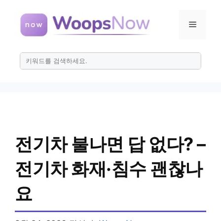
컨
텐
메
츠
로
뉴
건
너
뛰
기
전기차 불나면 답 없다? –
전기차 화재·침수 괜찮나
요