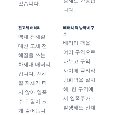
강제로 가동합
있습니다.
니다.
전고체 배터리
배터리 팩 방화벽 구
조
액체 전해질
배터리 팩을
대신 고체 전
여러 구역으로
해질을 쓰는
나누고 구역
차세대 배터리
사이에 물리적
입니다. 전해
방화벽을 설치
질 자체가 타
해, 한 구역에
지 않아 열폭
서 열폭주가
주 위험이 크
발생해도 전체
게 줄어듭니