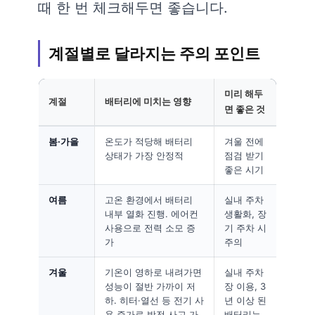
때 한 번 체크해두면 좋습니다.
계절별로 달라지는 주의 포인트
미리 해두
계절
배터리에 미치는 영향
면 좋은 것
봄·가을
온도가 적당해 배터리
겨울 전에
상태가 가장 안정적
점검 받기
좋은 시기
여름
고온 환경에서 배터리
실내 주차
내부 열화 진행. 에어컨
생활화, 장
사용으로 전력 소모 증
기 주차 시
가
주의
겨울
기온이 영하로 내려가면
실내 주차
성능이 절반 가까이 저
장 이용, 3
하. 히터·열선 등 전기 사
년 이상 된
용 증가로 방전 사고 가
배터리는