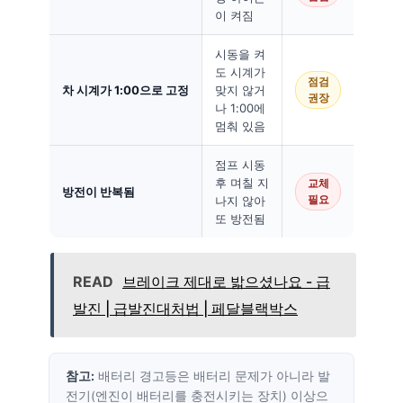
이 켜짐
시동을 켜
도 시계가
점검
차 시계가 1:00으로 고정
맞지 않거
권장
나 1:00에
멈춰 있음
점프 시동
후 며칠 지
교체
방전이 반복됨
나지 않아
필요
또 방전됨
READ
브레이크 제대로 밟으셨나요 - 급
발진 | 급발진대처법 | 페달블랙박스
참고:
배터리 경고등은 배터리 문제가 아니라 발
전기(엔진이 배터리를 충전시키는 장치) 이상으