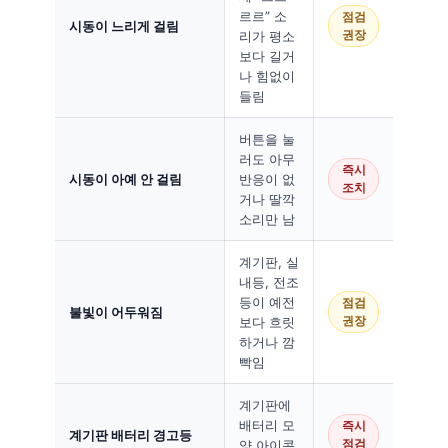
르르” 소
점검
시동이 느리게 걸림
리가 평소
권장
보다 길거
나 힘없이
들림
버튼을 눌
러도 아무
즉시
시동이 아예 안 걸림
반응이 없
조치
거나 딸깍
소리만 남
계기판, 실
내등, 전조
등이 예전
점검
불빛이 어두워짐
보다 흐릿
권장
하거나 깜
빡임
계기판에
배터리 모
즉시
계기판 배터리 경고등
양 아이콘
점검