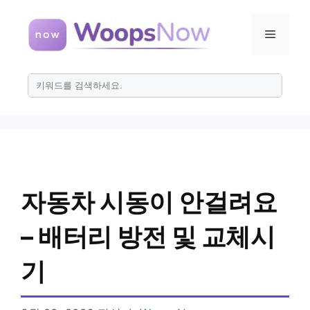
컨
텐
메
츠
로
뉴
건
너
뛰
기
자동차 시동이 안걸려요
– 배터리 방전 및 교체시
기