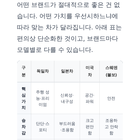
어떤 브랜드가 절대적으로 좋은 건 없
습니다. 어떤 가치를 우선시하느냐에
따라 맞는 차가 달라집니다. 아래 표는
편의상 단순화한 것이고, 브랜드마다
모델별로 다를 수 있습니다.
구
미국
스웨덴
독일차
일본차
분
차
(볼보)
핵
주행 성
심
신뢰성·
공간·
능·프리
안전
가
내구성
파워
미엄
치
승
크고
조용하
단단·스
부드러움
차
편안
고 안락
포티
·조용함
감
함
함