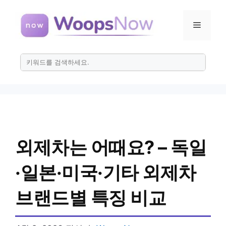
컨
텐
메
츠
로
뉴
건
너
뛰
기
외제차는 어때요? – 독일
·일본·미국·기타 외제차
브랜드별 특징 비교