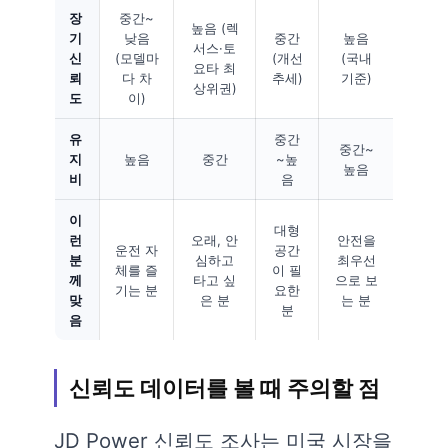
장
중간~
높음 (렉
기
낮음
중간
높음
서스·토
신
(모델마
(개선
(국내
요타 최
뢰
다 차
추세)
기준)
상위권)
도
이)
유
중간
중간~
지
높음
중간
~높
높음
비
음
이
대형
런
오래, 안
안전을
운전 자
공간
분
심하고
최우선
체를 즐
이 필
께
타고 싶
으로 보
기는 분
요한
맞
은 분
는 분
분
음
신뢰도 데이터를 볼 때 주의할 점
JD Power 신뢰도 조사는 미국 시장을