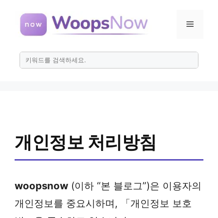
컨
텐
메
츠
로
뉴
건
너
뛰
기
개인정보 처리방침
woopsnow
(이하 “본 블로그”)은 이용자의
개인정보를 중요시하며, 「개인정보 보호